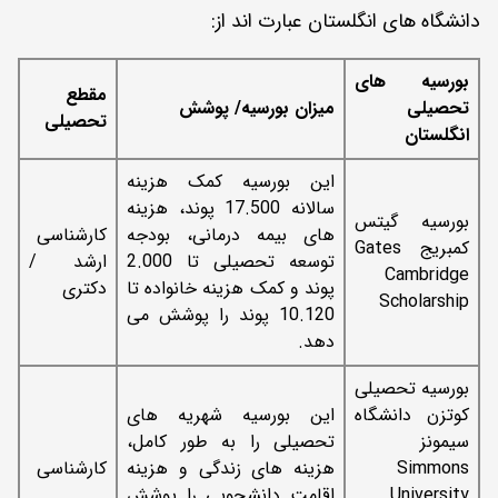
دانشگاه های انگلستان عبارت اند از:
بورسیه های
مقطع
تحصیلی
میزان بورسیه/ پوشش
تحصیلی
انگلستان
این بورسیه کمک هزینه
سالانه 17.500 پوند، هزینه
بورسیه گیتس
های بیمه درمانی، بودجه
کارشناسی
کمبریج Gates
توسعه تحصیلی تا 2.000
ارشد /
Cambridge
پوند و کمک هزینه خانواده تا
دکتری
Scholarship
10.120 پوند را پوشش می
دهد.
بورسیه تحصیلی
کوتزن دانشگاه
این بورسیه شهریه های
سیمونز
تحصیلی را به طور کامل،
Simmons
هزینه های زندگی و هزینه
کارشناسی
University
اقامت دانشجویی را پوشش