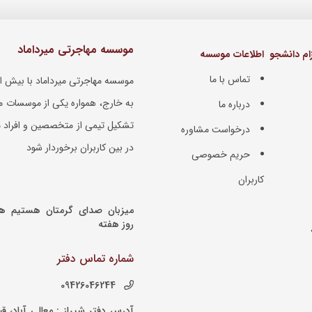
موسسه مهاجرتی میرداماد
م دانشجو
اطلاعات موسسه
تماس با ما
به خارج، همواره یکی از موسسات م
درباره ما
تشکیل تیمی از متخصصین و افراد مج
درخواست مشاوره
در بین کاربران برخوردار شود
حریم خصوصی
کاربران
میزبان صدای گرمتان هستیم 
روز هفته
شماره تماس دفتر
09426046244
آدرس دفتر شیراز : معالی آباد، قب