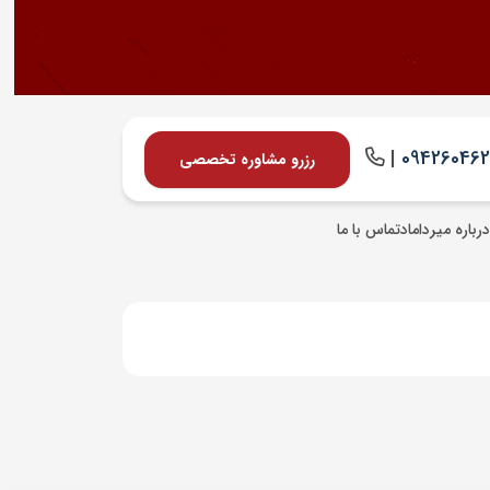
|
09426046
رزرو مشاوره تخصصی
درباره میرداماد
تماس با ما