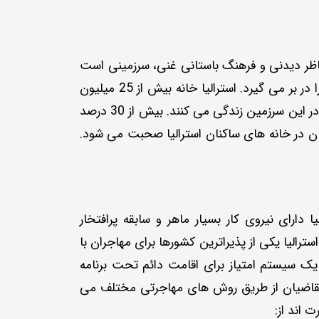
مناظر دیدنی و فرهنگ باستانی غنی، سرزمینی است
که مانند هیچ کشور دیگری نیست. استرالیا ششمین کشور پهناور (از نظر مساحت) و تنها کشوری است که یک قاره را در بر می گیرد. استرالیا خانه بیش از 25 میلیون
نفر با پیشینه های مختلف فرهنگی، قومی، زبانی و مذهبی است. مردم بومی استرالیا بیش از 60.000 سال است که در این سرزمین زندگی می کنند. بیش از 30 درصد
 ساکن استرالیا در خارج از این کشور متولد شده اند. در حالی که انگلیسی زبان ملی است، بیش از 300 زبان در خانه های ساکنان استرالیا صحبت می شود.
ارای نیروی کار بسیار ماهر و سابقه پرافتخار
لیا یکی از پذیراترین کشورها برای مهاجران با
یک سیستم امتیاز برای اقامت دائم تحت برنامه
اسر جهان است. متقاضیان از طریق روش های مهاجرتی مختلف می
 اند از: