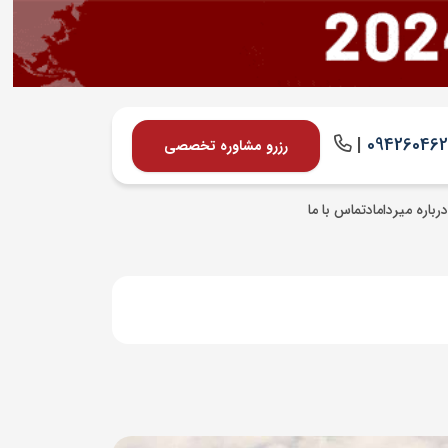
|
09426046
رزرو مشاوره تخصصی
درباره میرداماد
تماس با ما