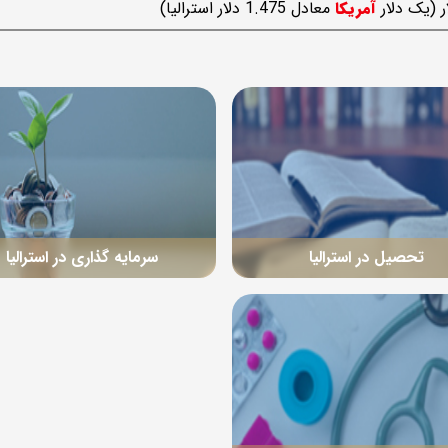
ر (یک دلار
آمریکا
معادل 1.475 دلار استرالیا)
تحصیل در استرالیا
سرمایه گذاری در استرالیا