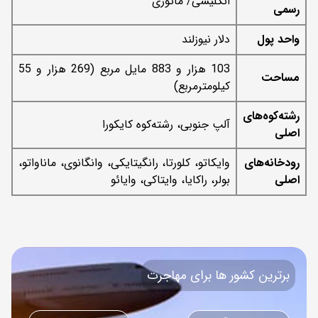
انگلیسی/ مائوری
رسمی
واحد پول
دلار نیوزلند
103 هزار و 883 مایل مربع (269 هزار و 55
مساحت
کیلومترمربع)
رشته‌کوه‌های
آلپ جنوبی، رشته‌کوه کایکورا
اصلی
رودخانه‌های
وایکاتو، کلورتا، رانگیتایکی، وانگانوی، ماناواتو،
اصلی
بولر، راکایا، وایتاکی، وایائو
برترین کشور ها برای مهاجرت