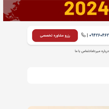
|
09426046
رزرو مشاوره تخصصی
درباره میرداماد
تماس با ما